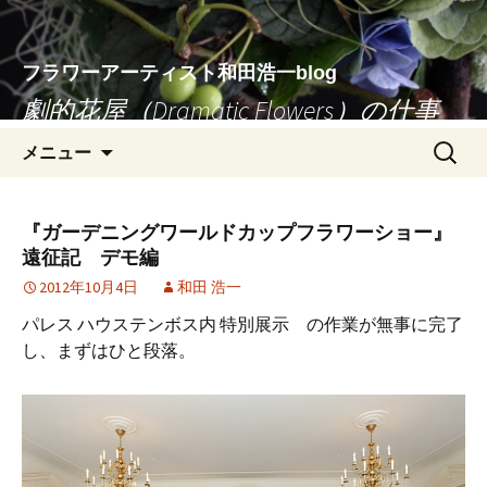
フラワーアーティスト和田浩一blog
劇的花屋（Dramatic Flowers）の仕事
コ
検
メニュー
ン
索:
テ
ン
『ガーデニングワールドカップフラワーショー』
ツ
遠征記 デモ編
へ
2012年10月4日
和田 浩一
移
パレス ハウステンボス内 特別展示 の作業が無事に完了
動
し、まずはひと段落。