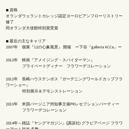
◾︎ 資格
オランダウェラントカレッジ認定ヨーロピアンフローリストリー
修了
同オランダ大使館特別賞受賞
◾︎ 最近の主なキャリア
2007年 個展『12の心象風景』 開催 ー下谷『galleria ACCa』ー
2012年 映画『アメイジング・スパイダーマン』
プライベートディナー フラワーデコレーション
2012年 長崎ハウステンボス『ガーデニングワールドカップフラ
ワーショー』
特別展示＆デモンストレーション
2013年 米国バージニア州知事主催PRレセプションパーティー
フラワーデコレーション
2014年～雑誌『ヤングマガジン』(講談社) グラビアページ フラワ
ーアート担当 多数