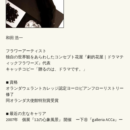
ー
シ
ョ
和田 浩一
ン
フラワーアーティスト
独自の世界観をあらわしたコンセプト花屋『劇的花屋｜ドラマテ
ィックフラワーズ』代表
キャッチコピー「贈るのは、ドラマです。」
◾︎ 資格
オランダウェラントカレッジ認定ヨーロピアンフローリストリー
修了
同オランダ大使館特別賞受賞
◾︎ 最近の主なキャリア
2007年 個展『12の心象風景』 開催 ー下谷『galleria ACCa』ー