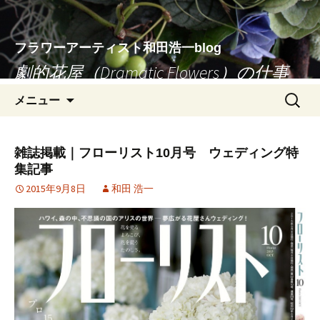
フラワーアーティスト和田浩一blog
劇的花屋（Dramatic Flowers）の仕事
コ
検
メニュー
ン
索:
テ
ン
雑誌掲載｜フローリスト10月号 ウェディング特
ツ
集記事
へ
2015年9月8日
和田 浩一
移
動