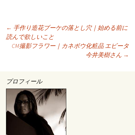
←
手作り造花ブーケの落とし穴｜始める前に
読んで欲しいこと
投
CM撮影フラワー｜カネボウ化粧品 エビータ
今井美樹さん
→
稿
ナ
プロフィール
ビ
ゲ