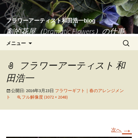
フラワーアーティスト和田浩一blog
劇的花屋（Dramatic Flowers）の仕事
コ
検
メニュー
ン
索:
テ
ン
フラワーアーティスト 和
ツ
田浩一
へ
移
公開日:
2016年3月23日
フラワーギフト｜春のアレンジメン
動
ト
フル解像度 (3072 × 2048)
→
次へ